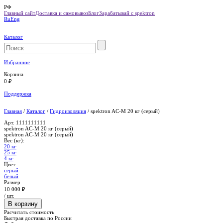
РФ
Главный сайт
Доставка и самовывоз
Блог
Зарабатывай с
spektron
Ru
Eng
Каталог
Избранное
Корзина
0
₽
Поддержка
Главная
/
Каталог
/
Гидроизоляция
/
spektron AC-M 20 кг (серый)
Арт.
1111111111
spektron AC-M 20 кг (серый)
spektron
AC-M 20 кг (серый)
Вес (кг):
20 кг
25 кг
4 кг
Цвет
серый
белый
Размер
10 000 ₽
/ шт.
Расчитать стоимость
Быстрая доставка по России