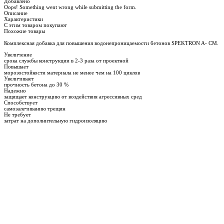
Добавлено
Oops! Something went wrong while submitting the form.
Описание
Характеристики
С этим товаром покупают
Похожие товары
Комплексная добавка для повышения водонепроницаемости бетонов SPEKTRON A- CM.
Увеличение
срока службы конструкции в 2-3 раза от проектной
Повышает
морозостойкости материала не менее чем на 100 циклов
Увеличивает
прочность бетона до 30 %
Надежно
защищает конструкцию от воздействия агрессивных сред
Способствует
самозалечиванию трещин
Не требует
затрат на дополнительную гидроизоляцию